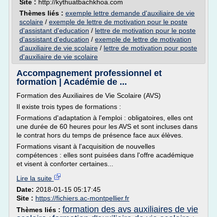
Site :
http://kythuatbachkhoa.com
Thèmes liés :
exemple lettre demande d'auxiliaire de vie
scolaire
/
exemple de lettre de motivation pour le poste
d'assistant d'education
/
lettre de motivation pour le poste
d'assistant d'education
/
exemple de lettre de motivation
d'auxiliaire de vie scolaire
/
lettre de motivation pour poste
d'auxiliaire de vie scolaire
Accompagnement professionnel et
formation | Académie de ...
Formation des Auxiliaires de Vie Scolaire (AVS)
Il existe trois types de formations :
Formations d'adaptation à l'emploi : obligatoires, elles ont
une durée de 60 heures pour les AVS et sont incluses dans
le contrat hors du temps de présence face aux élèves.
Formations visant à l'acquisition de nouvelles
compétences : elles sont puisées dans l'offre académique
et visent à conforter certaines...
Lire la suite
Date:
2018-01-15 05:17:45
Site :
https://fichiers.ac-montpellier.fr
formation des avs auxiliaires de vie
Thèmes liés :