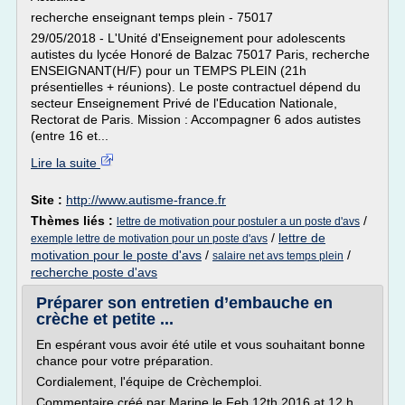
recherche enseignant temps plein - 75017
29/05/2018 - L'Unité d'Enseignement pour adolescents
autistes du lycée Honoré de Balzac 75017 Paris, recherche
ENSEIGNANT(H/F) pour un TEMPS PLEIN (21h
présentielles + réunions). Le poste contractuel dépend du
secteur Enseignement Privé de l'Education Nationale,
Rectorat de Paris. Mission : Accompagner 6 ados autistes
(entre 16 et...
Lire la suite
Site :
http://www.autisme-france.fr
Thèmes liés :
/
lettre de motivation pour postuler a un poste d'avs
/
lettre de
exemple lettre de motivation pour un poste d'avs
motivation pour le poste d'avs
/
/
salaire net avs temps plein
recherche poste d'avs
Préparer son entretien d’embauche en
crèche et petite ...
En espérant vous avoir été utile et vous souhaitant bonne
chance pour votre préparation.
Cordialement, l'équipe de Crèchemploi.
Commentaire créé par Marine le Feb 12th 2016 at 12 h