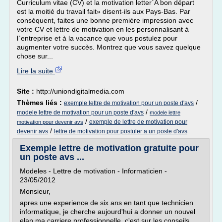
Curriculum vitae (CV) et la motivation letter`A bon départ
est la moitié du travail fait» disent-ils aux Pays-Bas. Par
conséquent, faites une bonne première impression avec
votre CV et lettre de motivation en les personnalisant à
l`entreprise et à la vacance que vous postulez pour
augmenter votre succès. Montrez que vous savez quelque
chose sur...
Lire la suite
Site :
http://uniondigitalmedia.com
Thèmes liés :
/
exemple lettre de motivation pour un poste d'avs
/
modele lettre de motivation pour un poste d'avs
modele lettre
/
exemple de lettre de motivation pour
motivation pour devenir avs
/
devenir avs
lettre de motivation pour postuler a un poste d'avs
Exemple lettre de motivation gratuite pour
un poste avs ...
Modeles - Lettre de motivation - Informaticien -
23/05/2012
Monsieur,
apres une experience de six ans en tant que technicien
informatique, je cherche aujourd'hui a donner un nouvel
elan ma carriere professionnelle. c'est sur les conseils