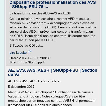
Dispositif de professionnalisation des AVS
- SNUipp-FSU 76 ...
La transformation des AED-AVS en AESH
Ceux à mission « vie scolaire » restent AED et ceux à
mission AVS deviendront « accompagnant des élèves en
situation de handicap » (AESH). Leur « statut » est calqué
sur celui des AED. Il prévoit par contre la transformation
en CDI à l'issue des 6 ans de contrats. Ils seront recrutés
par l'Etat, et non par les EPLE.
Si l'accès au CDI est...
Lire la suite
Date:
2017-12-08 07:08:39
Site :
http://76.snuipp.fr
AE, EVS, AVS, AESH | SNUipp-FSU | Section
du Var
AE, EVS, AVS, AESH - 53 article(s).
5 décembre 2017
Manque d' AVS : Le SNUipp-FSU obtient gain de cause à
Valbertrand à Toulon . Notre collègue AVS a pu être
embauchée sur un nouveau contrat d'AESH lui permettant
d'envisager un CDI dans quelques années.