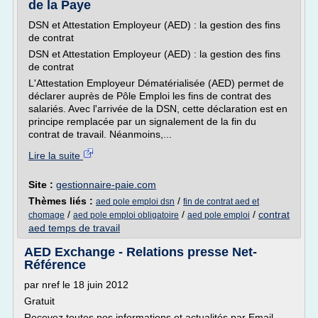
de la Paye
DSN et Attestation Employeur (AED) : la gestion des fins
de contrat
DSN et Attestation Employeur (AED) : la gestion des fins
de contrat
L'Attestation Employeur Dématérialisée (AED) permet de
déclarer auprès de Pôle Emploi les fins de contrat des
salariés. Avec l'arrivée de la DSN, cette déclaration est en
principe remplacée par un signalement de la fin du
contrat de travail. Néanmoins,...
Lire la suite
Site :
gestionnaire-paie.com
Thèmes liés :
/
aed pole emploi dsn
fin de contrat aed et
/
/
/
contrat
chomage
aed pole emploi obligatoire
aed pole emploi
aed temps de travail
AED Exchange - Relations presse Net-
Référence
par nref le 18 juin 2012
Gratuit
Recevez toutes nos informations et actualités par Email.