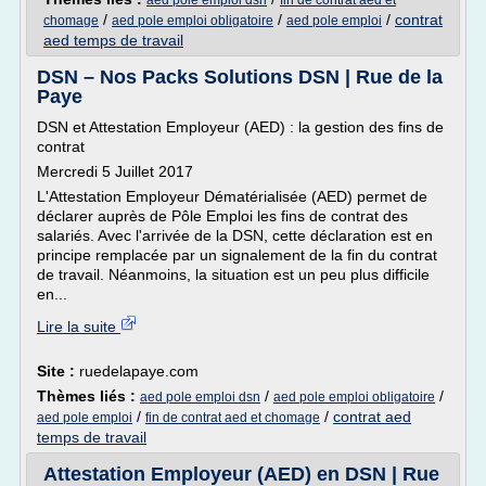
aed pole emploi dsn
fin de contrat aed et
/
/
/
contrat
chomage
aed pole emploi obligatoire
aed pole emploi
aed temps de travail
DSN – Nos Packs Solutions DSN | Rue de la
Paye
DSN et Attestation Employeur (AED) : la gestion des fins de
contrat
Mercredi 5 Juillet 2017
L'Attestation Employeur Dématérialisée (AED) permet de
déclarer auprès de Pôle Emploi les fins de contrat des
salariés. Avec l'arrivée de la DSN, cette déclaration est en
principe remplacée par un signalement de la fin du contrat
de travail. Néanmoins, la situation est un peu plus difficile
en...
Lire la suite
Site :
ruedelapaye.com
Thèmes liés :
/
/
aed pole emploi dsn
aed pole emploi obligatoire
/
/
contrat aed
aed pole emploi
fin de contrat aed et chomage
temps de travail
Attestation Employeur (AED) en DSN | Rue