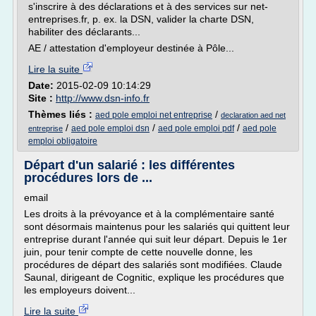
s'inscrire à des déclarations et à des services sur net-
entreprises.fr, p. ex. la DSN, valider la charte DSN,
habiliter des déclarants...
AE / attestation d'employeur destinée à Pôle...
Lire la suite
Date:
2015-02-09 10:14:29
Site :
http://www.dsn-info.fr
Thèmes liés :
/
aed pole emploi net entreprise
declaration aed net
/
/
/
aed pole emploi dsn
aed pole emploi pdf
aed pole
entreprise
emploi obligatoire
Départ d'un salarié : les différentes
procédures lors de ...
email
Les droits à la prévoyance et à la complémentaire santé
sont désormais maintenus pour les salariés qui quittent leur
entreprise durant l'année qui suit leur départ. Depuis le 1er
juin, pour tenir compte de cette nouvelle donne, les
procédures de départ des salariés sont modifiées. Claude
Saunal, dirigeant de Cognitic, explique les procédures que
les employeurs doivent...
Lire la suite