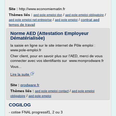
Site :
http://www.economiematin.fr
Thèmes liés :
/
/
aed pole emploi dsn
aed pole emploi obligatoire
/
/
contrat aed
aed pole emploi net entreprise
aed pole emploi
temps de travail
Norme AED (Attestation Employeur
Dématérialisée)
la saisie en ligne sur le site internet de Pôle emploi :
www.pole-emploi.fr
Cher client, pour en savoir plus sur l'AED, merci de vous
connecter avec vos identifiants sur www.monprodware.fr
Vous...
Lire la suite
Site :
prodware.fr
Thèmes liés :
/
aed pole emploi contact
aed pole emploi
/
obligatoire
aed pole emploi
COGILOG
- cotise FNAL progressif1, 2 ou 3