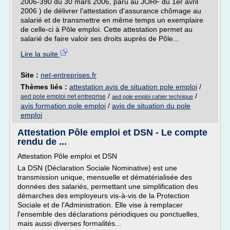
2006-390 du 30 mars 2006, paru au JORF du 1er avril
2006 ) de délivrer l'attestation d'assurance chômage au
salarié et de transmettre en même temps un exemplaire
de celle-ci à Pôle emploi. Cette attestation permet au
salarié de faire valoir ses droits auprès de Pôle...
Lire la suite
Site :
net-entreprises.fr
Thèmes liés :
attestation avis de situation pole emploi
/
/
/
aed pole emploi net entreprise
aed pole emploi cahier technique
avis formation pole emploi
/
avis de situation du pole
emploi
Attestation Pôle emploi et DSN - Le compte
rendu de ...
Attestation Pôle emploi et DSN
La DSN (Déclaration Sociale Nominative) est une
transmission unique, mensuelle et dématérialisée des
données des salariés, permettant une simplification des
démarches des employeurs vis-à-vis de la Protection
Sociale et de l'Administration. Elle vise à remplacer
l'ensemble des déclarations périodiques ou ponctuelles,
mais aussi diverses formalités...