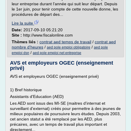
leur entreprise durant l'année qui suit leur départ. Depuis
le 1er juin, pour tenir compte de cette nouvelle donne, les
procédures de départ des...
Lire la suite
Date:
2017-09-10 05:21:20
Site :
http://www.fiscalonline.com
Thèmes liés :
contrat aed temps de travail
/
contrat aed
nombre d'heures
/
/
aed pole emploi obligatoire
aed pole
/
emploi dsn
aed pole emploi net entreprise
AVS et employeurs OGEC (enseignement
privé)
AVS et employeurs OGEC (enseignement privé)
1) Bref historique
Assistants d'Education (AED)
Les AED sont issus des MI-SE (maitres d'internat et
surveillant d'externat) créés pour permettre à des jeunes de
milieux populaires de poursuivre leurs études. Depuis 2003,
cet ancien statut a été remplacé par les AED, plus
précaires, avec un temps de travail plus important et
directement...