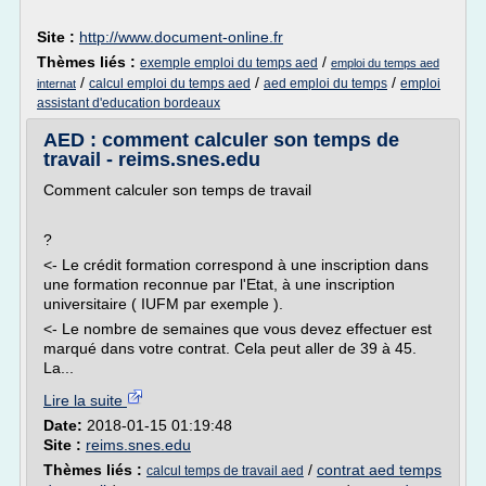
Site :
http://www.document-online.fr
Thèmes liés :
/
exemple emploi du temps aed
emploi du temps aed
/
/
/
calcul emploi du temps aed
aed emploi du temps
emploi
internat
assistant d'education bordeaux
AED : comment calculer son temps de
travail - reims.snes.edu
Comment calculer son temps de travail
?
<- Le crédit formation correspond à une inscription dans
une formation reconnue par l'Etat, à une inscription
universitaire ( IUFM par exemple ).
<- Le nombre de semaines que vous devez effectuer est
marqué dans votre contrat. Cela peut aller de 39 à 45.
La...
Lire la suite
Date:
2018-01-15 01:19:48
Site :
reims.snes.edu
Thèmes liés :
/
contrat aed temps
calcul temps de travail aed