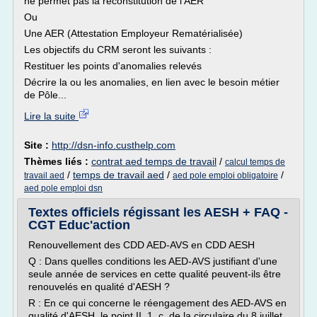
ne permet pas la reconstitution de l'AER
Ou
Une AER (Attestation Employeur Rematérialisée)
Les objectifs du CRM seront les suivants :
Restituer les points d'anomalies relevés
Décrire la ou les anomalies, en lien avec le besoin métier
de Pôle...
Lire la suite
Site :
http://dsn-info.custhelp.com
Thèmes liés :
contrat aed temps de travail
/
calcul temps de
/
temps de travail aed
/
/
travail aed
aed pole emploi obligatoire
aed pole emploi dsn
Textes officiels régissant les AESH + FAQ -
CGT Educ'action
Renouvellement des CDD AED-AVS en CDD AESH
Q : Dans quelles conditions les AED-AVS justifiant d'une
seule année de services en cette qualité peuvent-ils être
renouvelés en qualité d'AESH ?
R : En ce qui concerne le réengagement des AED-AVS en
qualité d'AESH, le point II. 1. c. de la circulaire du 8 juillet