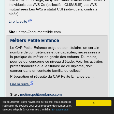
une école, un collège, un lycée Cadre institutionnel Les AVS
individuels Les AVS Co (collectifs : CLIS/ULIS) Les AVS
mutualisées Les AVSi à statut CUI (individuels, contrats
aidés) ...
Lire la suite
Site :
https://documentslide.com
Métiers Petite Enfance
Le CAP Petite Enfance exige de son titulaire, un certain
nombre de compétences et de capacités, nécessaires à
la pratique du métier de garde des enfants. Du moins,
pour ce qui concerne ce niveau d'étude. Voici les activités
professionnelles que le titulaire de ce diplôme, doit
exercer dans un contexte familial ou collectif.
Préparation et réussite du CAP Petite Enfance par...
Lire la suite
Site :
metierspetiteenfance.com
En poursuivant votre navigation sur ce site, vous acceptez
A. V. S. Assistant(e) de Vie Scolaire dans
X
l'utilisation de cookies pour vous proposer des contenus et
une école, un ...
services adaptés à vos centres d'intérêts.
En savoir plus