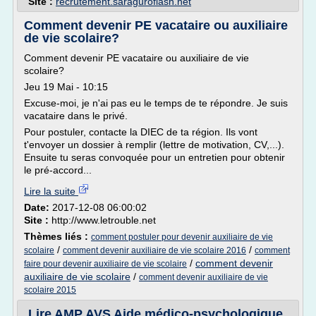
Site :
recrutement.saraguroflash.net
Comment devenir PE vacataire ou auxiliaire
de vie scolaire?
Comment devenir PE vacataire ou auxiliaire de vie
scolaire?
Jeu 19 Mai - 10:15
Excuse-moi, je n'ai pas eu le temps de te répondre. Je suis
vacataire dans le privé.
Pour postuler, contacte la DIEC de ta région. Ils vont
t'envoyer un dossier à remplir (lettre de motivation, CV,...).
Ensuite tu seras convoquée pour un entretien pour obtenir
le pré-accord...
Lire la suite
Date:
2017-12-08 06:00:02
Site :
http://www.letrouble.net
Thèmes liés :
comment postuler pour devenir auxiliaire de vie
/
/
scolaire
comment devenir auxiliaire de vie scolaire 2016
comment
/
comment devenir
faire pour devenir auxiliaire de vie scolaire
auxiliaire de vie scolaire
/
comment devenir auxiliaire de vie
scolaire 2015
Lire AMP AVS Aide médico-psychologique,