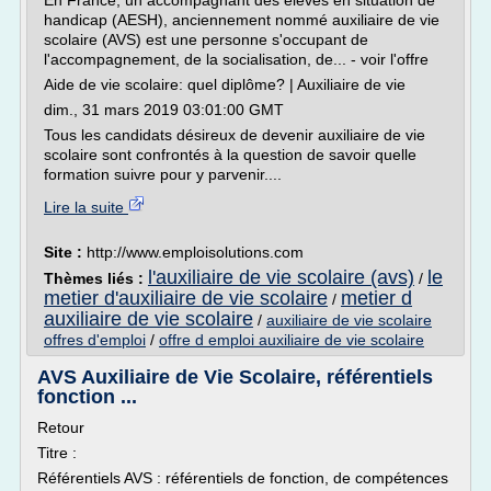
En France, un accompagnant des élèves en situation de
handicap (AESH), anciennement nommé auxiliaire de vie
scolaire (AVS) est une personne s'occupant de
l'accompagnement, de la socialisation, de... - voir l'offre
Aide de vie scolaire: quel diplôme? | Auxiliaire de vie
dim., 31 mars 2019 03:01:00 GMT
Tous les candidats désireux de devenir auxiliaire de vie
scolaire sont confrontés à la question de savoir quelle
formation suivre pour y parvenir....
Lire la suite
Site :
http://www.emploisolutions.com
l'auxiliaire de vie scolaire (avs)
le
Thèmes liés :
/
metier d'auxiliaire de vie scolaire
metier d
/
auxiliaire de vie scolaire
/
auxiliaire de vie scolaire
offres d'emploi
/
offre d emploi auxiliaire de vie scolaire
AVS Auxiliaire de Vie Scolaire, référentiels
fonction ...
Retour
Titre :
Référentiels AVS : référentiels de fonction, de compétences