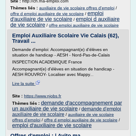
Site :
http://ch.ma-emploi.com
Thèmes liés :
auxiliaire de vie scolaire offres d'emploi
/
emploi
offre d emploi auxiliaire de vie scolaire
/
d'auxiliaire de vie scolaire
emploi d auxiliaire
/
de vie scolaire
/
offre emploi auxiliaire de vie scolaire
Emploi Auxiliaire Scolaire Vie Calais (62),
Travail ...
Demande d'emploi: Accompagnant(e) d'élèves en
situation de handicap - AESH - Nord-Pas-de-Calais
INSPECTION ACADEMIQUE France
Accompagnant(e) d'élèves en situation de handicap -
AESH ROUVROY- Localiser avec Mappy...
Lire la suite
Site :
https://www.njobs.fr
demande d'accompagnement par
Thèmes liés :
un auxiliaire de vie scolaire
demande d'emploi
/
auxiliaire de vie scolaire
/
auxiliaire de vie scolaire
offres d'emploi
/
offre d emploi auxiliaire de vie scolaire
/
emploi d'auxiliaire de vie scolaire
Offres d'emploi : | Avito.ma