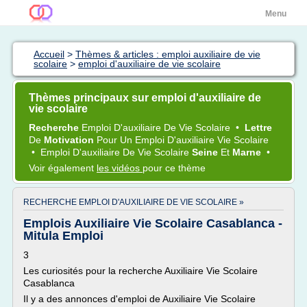
Menu
Accueil
>
Thèmes & articles : emploi auxiliaire de vie
scolaire
>
emploi d'auxiliaire de vie scolaire
Thèmes principaux sur emploi d'auxiliaire de
vie scolaire
Recherche
Emploi D'auxiliaire
De
Vie Scolaire
•
Lettre
De
Motivation
Pour Un
Emploi D'auxiliaire Vie Scolaire
•
Emploi D'auxiliaire
De
Vie Scolaire
Seine
Et
Marne
•
Voir également
les vidéos
pour ce thème
RECHERCHE EMPLOI D'AUXILIAIRE DE VIE SCOLAIRE »
Emplois Auxiliaire Vie Scolaire Casablanca -
Mitula Emploi
3
Les curiosités pour la recherche Auxiliaire Vie Scolaire
Casablanca
Il y a des annonces d'emploi de Auxiliaire Vie Scolaire