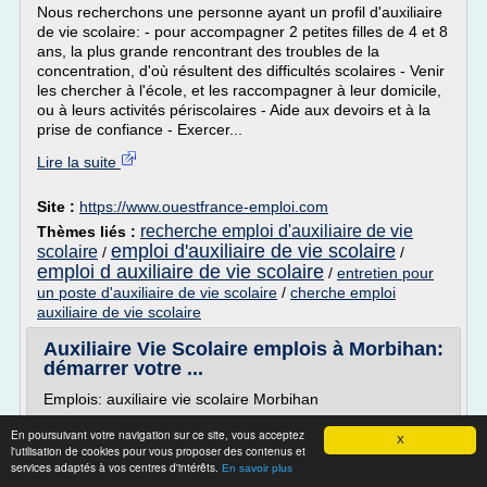
Nous recherchons une personne ayant un profil d'auxiliaire
de vie scolaire: - pour accompagner 2 petites filles de 4 et 8
ans, la plus grande rencontrant des troubles de la
concentration, d'où résultent des difficultés scolaires - Venir
les chercher à l'école, et les raccompagner à leur domicile,
ou à leurs activités périscolaires - Aide aux devoirs et à la
prise de confiance - Exercer...
Lire la suite
Site :
https://www.ouestfrance-emploi.com
recherche emploi d'auxiliaire de vie
Thèmes liés :
emploi d'auxiliaire de vie scolaire
scolaire
/
/
emploi d auxiliaire de vie scolaire
/
entretien pour
un poste d'auxiliaire de vie scolaire
/
cherche emploi
auxiliaire de vie scolaire
Auxiliaire Vie Scolaire emplois à Morbihan:
démarrer votre ...
Emplois: auxiliaire vie scolaire Morbihan
Mes dernières recherches
En poursuivant votre navigation sur ce site, vous acceptez
X
Auxiliaire Pédagogique (h/f) - Cdd - Ouvert Aux
l'utilisation de cookies pour vous proposer des contenus et
services adaptés à vos centres d'intérêts.
Personnes éligibles En Cae - Ditep Rive Gauc
En savoir plus