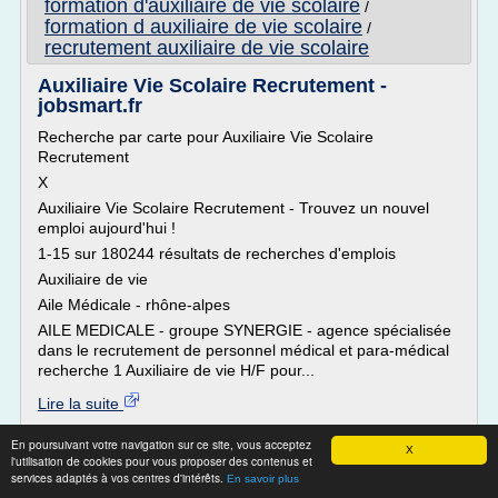
formation d'auxiliaire de vie scolaire
/
formation d auxiliaire de vie scolaire
/
recrutement auxiliaire de vie scolaire
Auxiliaire Vie Scolaire Recrutement -
jobsmart.fr
Recherche par carte pour Auxiliaire Vie Scolaire
Recrutement
X
Auxiliaire Vie Scolaire Recrutement - Trouvez un nouvel
emploi aujourd'hui !
1-15 sur 180244 résultats de recherches d'emplois
Auxiliaire de vie
Aile Médicale - rhône-alpes
AILE MEDICALE - groupe SYNERGIE - agence spécialisée
dans le recrutement de personnel médical et para-médical
recherche 1 Auxiliaire de vie H/F pour...
Lire la suite
En poursuivant votre navigation sur ce site, vous acceptez
Site :
http://www.jobsmart.fr
X
l'utilisation de cookies pour vous proposer des contenus et
Thèmes liés :
recherche poste d'auxiliaire de vie scolaire
/
services adaptés à vos centres d'intérêts.
En savoir plus
recherche emploi d'auxiliaire de vie scolaire
/