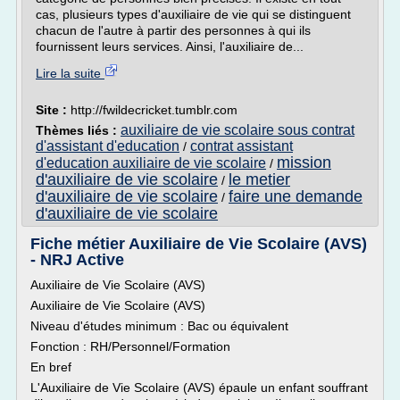
cas, plusieurs types d'auxiliaire de vie qui se distinguent
chacun de l'autre à partir des personnes à qui ils
fournissent leurs services. Ainsi, l'auxiliaire de...
Lire la suite
Site :
http://fwildecricket.tumblr.com
auxiliaire de vie scolaire sous contrat
Thèmes liés :
d'assistant d'education
contrat assistant
/
mission
d'education auxiliaire de vie scolaire
/
d'auxiliaire de vie scolaire
le metier
/
d'auxiliaire de vie scolaire
faire une demande
/
d'auxiliaire de vie scolaire
Fiche métier Auxiliaire de Vie Scolaire (AVS)
- NRJ Active
Auxiliaire de Vie Scolaire (AVS)
Auxiliaire de Vie Scolaire (AVS)
Niveau d'études minimum : Bac ou équivalent
Fonction : RH/Personnel/Formation
En bref
L'Auxiliaire de Vie Scolaire (AVS) épaule un enfant souffrant