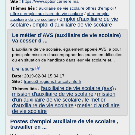
Site :
https://www.optioncarriere.ma
Thèmes liés :
auxiliaire de vie scolaire offres d'emploi
/
offre d emploi auxiliaire de vie scolaire
/
offre emploi
emploi d'auxiliaire de vie
auxiliaire de vie scolaire
/
scolaire
emploi d auxiliaire de vie scolaire
/
Le métier d’AVS (auxiliaire de vie scolaire)
va cesser d ...
L'auxiliaire de vie scolaire, également appelé AVS, a pour
principale mission d'accompagner les jeunes en difficultés
ou en situation de handicap dans leur vie scolaire et...
Lire la suite
Date:
2019-02-04 15:34:17
Site :
france3-regions.francetvinfo.fr
l'auxiliaire de vie scolaire (avs)
Thèmes liés :
/
mission d'auxiliaire de vie scolaire
mission
/
d'un auxiliaire de vie scolaire
le metier
/
d'auxiliaire de vie scolaire
metier d auxiliaire
/
de vie scolaire
Postes d'emploi auxiliaire de vie scolaire ,
travailler en ...