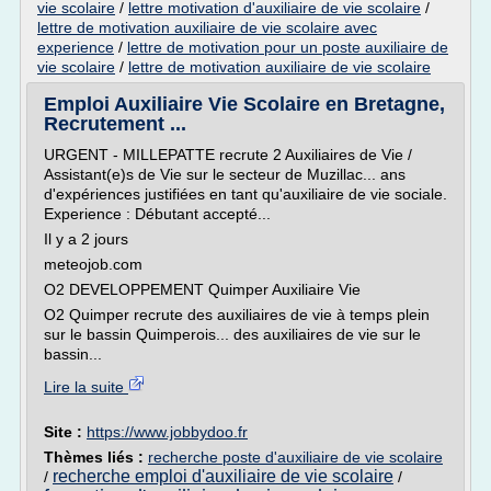
vie scolaire
/
lettre motivation d'auxiliaire de vie scolaire
/
lettre de motivation auxiliaire de vie scolaire avec
experience
/
lettre de motivation pour un poste auxiliaire de
vie scolaire
/
lettre de motivation auxiliaire de vie scolaire
Emploi Auxiliaire Vie Scolaire en Bretagne,
Recrutement ...
URGENT - MILLEPATTE recrute 2 Auxiliaires de Vie /
Assistant(e)s de Vie sur le secteur de Muzillac... ans
d'expériences justifiées en tant qu'auxiliaire de vie sociale.
Experience : Débutant accepté...
Il y a 2 jours
meteojob.com
O2 DEVELOPPEMENT Quimper Auxiliaire Vie
O2 Quimper recrute des auxiliaires de vie à temps plein
sur le bassin Quimperois... des auxiliaires de vie sur le
bassin...
Lire la suite
Site :
https://www.jobbydoo.fr
Thèmes liés :
recherche poste d'auxiliaire de vie scolaire
recherche emploi d'auxiliaire de vie scolaire
/
/