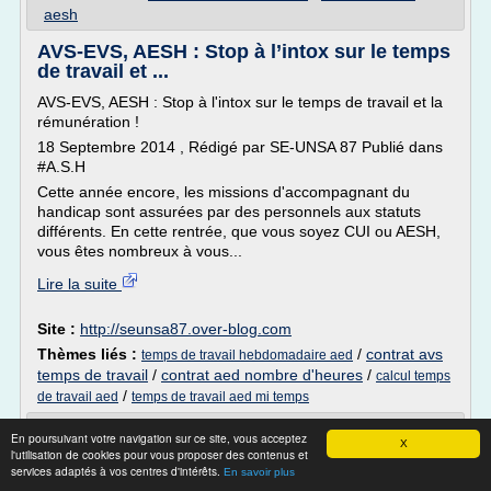
aesh
AVS-EVS, AESH : Stop à l’intox sur le temps
de travail et ...
AVS-EVS, AESH : Stop à l'intox sur le temps de travail et la
rémunération !
18 Septembre 2014 , Rédigé par SE-UNSA 87 Publié dans
#A.S.H
Cette année encore, les missions d'accompagnant du
handicap sont assurées par des personnels aux statuts
différents. En cette rentrée, que vous soyez CUI ou AESH,
vous êtes nombreux à vous...
Lire la suite
Site :
http://seunsa87.over-blog.com
Thèmes liés :
/
contrat avs
temps de travail hebdomadaire aed
temps de travail
/
contrat aed nombre d'heures
/
calcul temps
/
de travail aed
temps de travail aed mi temps
Formation - ia44.ac-nantes.fr
En poursuivant votre navigation sur ce site, vous acceptez
X
l'utilisation de cookies pour vous proposer des contenus et
Travail partagé Quelle(s) question(s) posent les AVS ?
services adaptés à vos centres d'intérêts.
En savoir plus
(AESH)