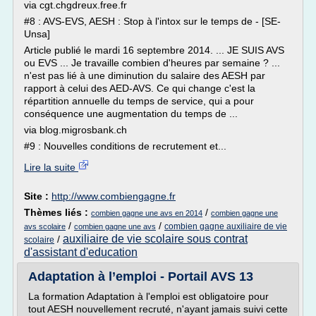
via cgt.chgdreux.free.fr
#8 : AVS-EVS, AESH : Stop à l'intox sur le temps de - [SE-
Unsa]
Article publié le mardi 16 septembre 2014. ... JE SUIS AVS
ou EVS ... Je travaille combien d'heures par semaine ? ...
n'est pas lié à une diminution du salaire des AESH par
rapport à celui des AED-AVS. Ce qui change c'est la
répartition annuelle du temps de service, qui a pour
conséquence une augmentation du temps de ...
via blog.migrosbank.ch
#9 : Nouvelles conditions de recrutement et...
Lire la suite
Site :
http://www.combiengagne.fr
Thèmes liés :
/
combien gagne une avs en 2014
combien gagne une
/
/
combien gagne auxiliaire de vie
avs scolaire
combien gagne une avs
auxiliaire de vie scolaire sous contrat
/
scolaire
d'assistant d'education
Adaptation à l’emploi - Portail AVS 13
La formation Adaptation à l'emploi est obligatoire pour
tout AESH nouvellement recruté, n'ayant jamais suivi cette