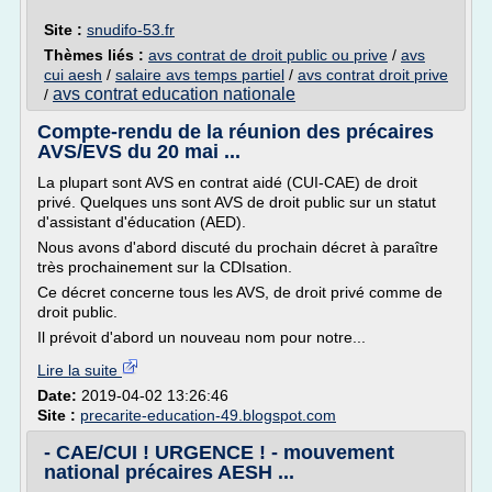
Site :
snudifo-53.fr
Thèmes liés :
avs contrat de droit public ou prive
/
avs
cui aesh
/
salaire avs temps partiel
/
avs contrat droit prive
avs contrat education nationale
/
Compte-rendu de la réunion des précaires
AVS/EVS du 20 mai ...
La plupart sont AVS en contrat aidé (CUI-CAE) de droit
privé. Quelques uns sont AVS de droit public sur un statut
d'assistant d'éducation (AED).
Nous avons d'abord discuté du prochain décret à paraître
très prochainement sur la CDIsation.
Ce décret concerne tous les AVS, de droit privé comme de
droit public.
Il prévoit d'abord un nouveau nom pour notre...
Lire la suite
Date:
2019-04-02 13:26:46
Site :
precarite-education-49.blogspot.com
- CAE/CUI ! URGENCE ! - mouvement
national précaires AESH ...