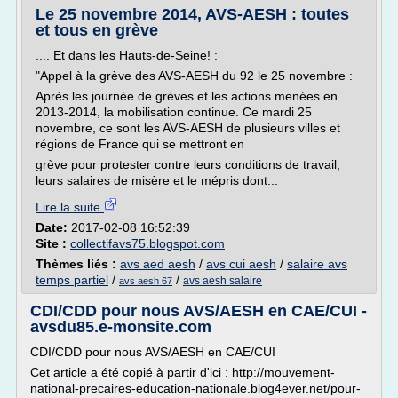
Le 25 novembre 2014, AVS-AESH : toutes
et tous en grève
.... Et dans les Hauts-de-Seine! :
"Appel à la grève des AVS-AESH du 92 le 25 novembre :
Après les journée de grèves et les actions menées en
2013-2014, la mobilisation continue. Ce mardi 25
novembre, ce sont les AVS-AESH de plusieurs villes et
régions de France qui se mettront en
grève pour protester contre leurs conditions de travail,
leurs salaires de misère et le mépris dont...
Lire la suite
Date:
2017-02-08 16:52:39
Site :
collectifavs75.blogspot.com
Thèmes liés :
avs aed aesh
/
avs cui aesh
/
salaire avs
temps partiel
/
/
avs aesh salaire
avs aesh 67
CDI/CDD pour nous AVS/AESH en CAE/CUI -
avsdu85.e-monsite.com
CDI/CDD pour nous AVS/AESH en CAE/CUI
Cet article a été copié à partir d'ici : http://mouvement-
national-precaires-education-nationale.blog4ever.net/pour-