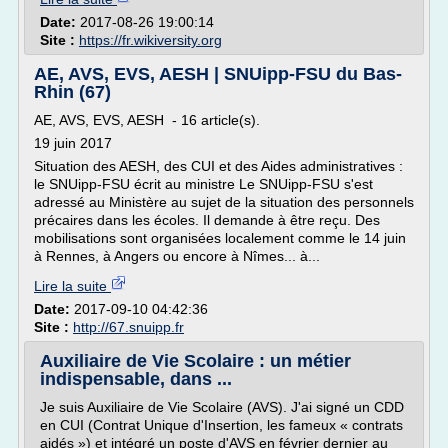
Date:
2017-08-26 19:00:14
Site :
https://fr.wikiversity.org
AE, AVS, EVS, AESH | SNUipp-FSU du Bas-
Rhin (67)
AE, AVS, EVS, AESH - 16 article(s).
19 juin 2017
Situation des AESH, des CUI et des Aides administratives :
le SNUipp-FSU écrit au ministre Le SNUipp-FSU s'est
adressé au Ministère au sujet de la situation des personnels
précaires dans les écoles. Il demande à être reçu. Des
mobilisations sont organisées localement comme le 14 juin
à Rennes, à Angers ou encore à Nîmes... à...
Lire la suite
Date:
2017-09-10 04:42:36
Site :
http://67.snuipp.fr
Auxiliaire de Vie Scolaire : un métier
indispensable, dans ...
Je suis Auxiliaire de Vie Scolaire (AVS). J'ai signé un CDD
en CUI (Contrat Unique d'Insertion, les fameux « contrats
aidés ») et intégré un poste d'AVS en février dernier au