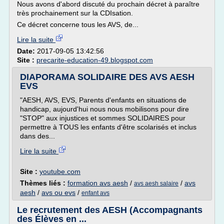
Nous avons d'abord discuté du prochain décret à paraître
très prochainement sur la CDIsation.
Ce décret concerne tous les AVS, de...
Lire la suite
Date:
2017-09-05 13:42:56
Site :
precarite-education-49.blogspot.com
DIAPORAMA SOLIDAIRE DES AVS AESH
EVS
"AESH, AVS, EVS, Parents d'enfants en situations de
handicap, aujourd'hui nous nous mobilisons pour dire
"STOP" aux injustices et sommes SOLIDAIRES pour
permettre à TOUS les enfants d'être scolarisés et inclus
dans des...
Lire la suite
Site :
youtube.com
Thèmes liés :
formation avs aesh
/
/
avs
avs aesh salaire
aesh
/
avs ou evs
/
enfant avs
Le recrutement des AESH (Accompagnants
des Élèves en ...