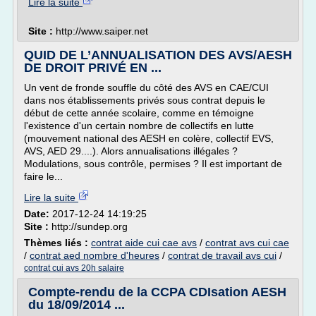
Lire la suite
Site :
http://www.saiper.net
QUID DE L’ANNUALISATION DES AVS/AESH
DE DROIT PRIVÉ EN ...
Un vent de fronde souffle du côté des AVS en CAE/CUI
dans nos établissements privés sous contrat depuis le
début de cette année scolaire, comme en témoigne
l'existence d'un certain nombre de collectifs en lutte
(mouvement national des AESH en colère, collectif EVS,
AVS, AED 29....). Alors annualisations illégales ?
Modulations, sous contrôle, permises ? Il est important de
faire le...
Lire la suite
Date:
2017-12-24 14:19:25
Site :
http://sundep.org
Thèmes liés :
contrat aide cui cae avs
/
contrat avs cui cae
/
contrat aed nombre d'heures
/
contrat de travail avs cui
/
contrat cui avs 20h salaire
Compte-rendu de la CCPA CDIsation AESH
du 18/09/2014 ...