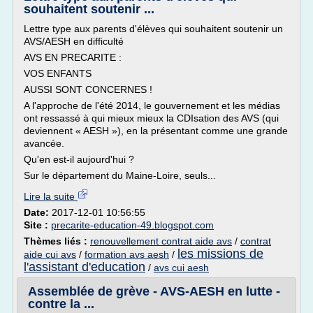
souhaitent soutenir ...
Lettre type aux parents d'élèves qui souhaitent soutenir un
AVS/AESH en difficulté
AVS EN PRECARITE :
VOS ENFANTS
AUSSI SONT CONCERNES !
A l'approche de l'été 2014, le gouvernement et les médias
ont ressassé à qui mieux mieux la CDIsation des AVS (qui
deviennent « AESH »), en la présentant comme une grande
avancée.
Qu'en est-il aujourd'hui ?
Sur le département du Maine-Loire, seuls...
Lire la suite
Date:
2017-12-01 10:56:55
Site :
precarite-education-49.blogspot.com
Thèmes liés :
renouvellement contrat aide avs
/
contrat
les missions de
aide cui avs
/
formation avs aesh
/
l'assistant d'education
/
avs cui aesh
Assemblée de grève - AVS-AESH en lutte -
contre la ...