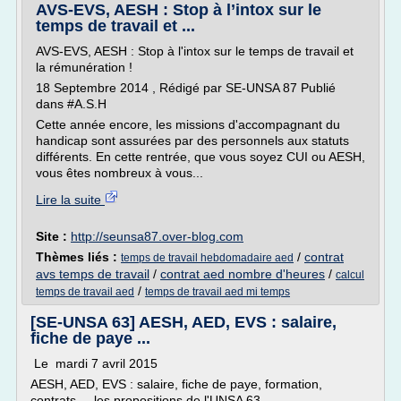
AVS-EVS, AESH : Stop à l’intox sur le
temps de travail et ...
AVS-EVS, AESH : Stop à l'intox sur le temps de travail et
la rémunération !
18 Septembre 2014 , Rédigé par SE-UNSA 87 Publié
dans #A.S.H
Cette année encore, les missions d'accompagnant du
handicap sont assurées par des personnels aux statuts
différents. En cette rentrée, que vous soyez CUI ou AESH,
vous êtes nombreux à vous...
Lire la suite
Site :
http://seunsa87.over-blog.com
Thèmes liés :
/
contrat
temps de travail hebdomadaire aed
avs temps de travail
/
contrat aed nombre d'heures
/
calcul
/
temps de travail aed
temps de travail aed mi temps
[SE-UNSA 63] AESH, AED, EVS : salaire,
fiche de paye ...
Le mardi 7 avril 2015
AESH, AED, EVS : salaire, fiche de paye, formation,
contrats..., les propositions de l'UNSA 63