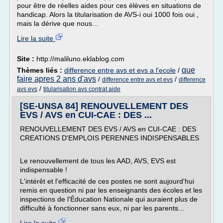
pour être de réelles aides pour ces élèves en situations de
handicap. Alors la titularisation de AVS-i oui 1000 fois oui ,
mais la dérive que nous...
Lire la suite
Site :
http://maliluno.eklablog.com
que
Thèmes liés :
difference entre avs et evs a l'ecole
/
faire apres 2 ans d'avs
/
/
difference entre avs et evs
difference
/
avs evs
titularisation avs contrat aide
[SE-UNSA 84] RENOUVELLEMENT DES
EVS / AVS en CUI-CAE : DES ...
RENOUVELLEMENT DES EVS / AVS en CUI-CAE : DES
CREATIONS D'EMPLOIS PERENNES INDISPENSABLES
Le renouvellement de tous les AAD, AVS, EVS est
indispensable !
L'intérêt et l'efficacité de ces postes ne sont aujourd'hui
remis en question ni par les enseignants des écoles et les
inspections de l'Éducation Nationale qui auraient plus de
difficulté à fonctionner sans eux, ni par les parents...