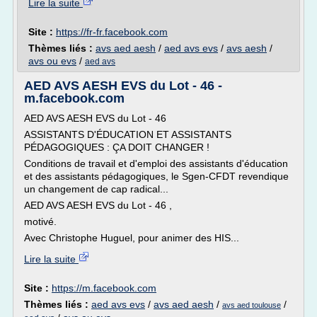
Lire la suite
Site :
https://fr-fr.facebook.com
Thèmes liés :
avs aed aesh
/
aed avs evs
/
avs aesh
/
avs ou evs
/
aed avs
AED AVS AESH EVS du Lot - 46 -
m.facebook.com
AED AVS AESH EVS du Lot - 46
ASSISTANTS D'ÉDUCATION ET ASSISTANTS
PÉDAGOGIQUES : ÇA DOIT CHANGER !
Conditions de travail et d'emploi des assistants d'éducation
et des assistants pédagogiques, le Sgen-CFDT revendique
un changement de cap radical...
AED AVS AESH EVS du Lot - 46 ,
motivé.
Avec Christophe Huguel, pour animer des HIS...
Lire la suite
Site :
https://m.facebook.com
Thèmes liés :
aed avs evs
/
avs aed aesh
/
/
avs aed toulouse