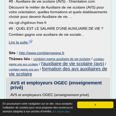
#8 : Auxiliaire de vie scolaire (AVS) - Orientation.com
Découvrir le métier de Auxiliaire de vie scolaire (AVS) pour
votre orientation, quelles formations et quels établissements
choisir pour devenir Auxiliaire de vie ...
via cgt.chgdreux.free.fr
#9 : QUEL EST LE SALAIRE D'UNE AUXILIAIRE DE VIE ?
Combien gagne une auxiliaire de vie sociale...
Lire la suite
Site :
http://www.combiengagne.fr
Thèmes liés :
/
combien gagne auxiliaire de vie scolaire
combien
l'auxiliaire de vie scolaire (avs)
/
/
gagne une avs scolaire
formation des avs auxiliaires de
/
combien gagne une avs
vie scolaire
AVS et employeurs OGEC (enseignement
privé)
AVS et employeurs OGEC (enseignement privé)
En poursuivant votre navigation sur ce site, vous acceptez
X
1) Bref historique
l'utilisation de cookies pour vous proposer des contenus et
services adaptés à vos centres d'intérêts.
En savoir plus
Assistants d'Education (AED)