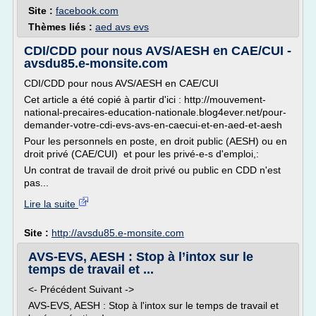
Site :
facebook.com
Thèmes liés :
aed avs evs
CDI/CDD pour nous AVS/AESH en CAE/CUI -
avsdu85.e-monsite.com
CDI/CDD pour nous AVS/AESH en CAE/CUI
Cet article a été copié à partir d'ici : http://mouvement-
national-precaires-education-nationale.blog4ever.net/pour-
demander-votre-cdi-evs-avs-en-caecui-et-en-aed-et-aesh
Pour les personnels en poste, en droit public (AESH) ou en
droit privé (CAE/CUI) et pour les privé-e-s d'emploi,:
Un contrat de travail de droit privé ou public en CDD n'est
pas...
Lire la suite
Site :
http://avsdu85.e-monsite.com
AVS-EVS, AESH : Stop à l’intox sur le
temps de travail et ...
<- Précédent Suivant ->
AVS-EVS, AESH : Stop à l'intox sur le temps de travail et