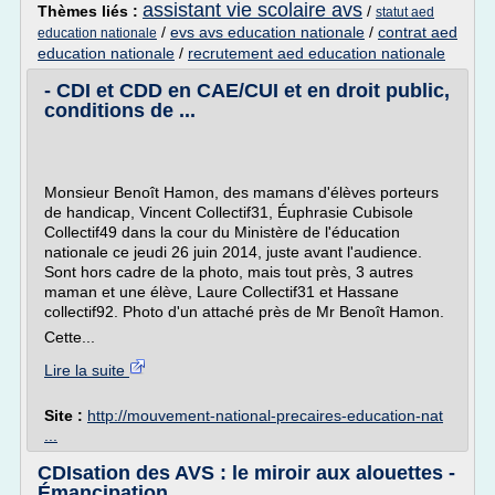
assistant vie scolaire avs
Thèmes liés :
/
statut aed
/
evs avs education nationale
/
contrat aed
education nationale
education nationale
/
recrutement aed education nationale
- CDI et CDD en CAE/CUI et en droit public,
conditions de ...
Monsieur Benoît Hamon, des mamans d'élèves porteurs
de handicap, Vincent Collectif31, Éuphrasie Cubisole
Collectif49 dans la cour du Ministère de l'éducation
nationale ce jeudi 26 juin 2014, juste avant l'audience.
Sont hors cadre de la photo, mais tout près, 3 autres
maman et une élève, Laure Collectif31 et Hassane
collectif92. Photo d'un attaché près de Mr Benoît Hamon.
Cette...
Lire la suite
Site :
http://mouvement-national-precaires-education-nat
...
CDIsation des AVS : le miroir aux alouettes -
Émancipation