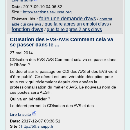
Lire la suite
Date:
2017-09-10 04:06:32
Site :
http://sections.se-unsa.org
faire une demande d'avs
Thèmes liés :
/
contrat
que faire apres un emploi d'avs
aide cui cae avs
/
/
fonction d'avs
que faire apres 2 ans d'avs
/
CDIsation des EVS-AVS Comment cela va
se passer dans le ...
27 mai 2014
CDIsation des EVS-AVS Comment cela va se passer dans
le Rhône ?
Le décret sur le passage en CDI des AVS et des EVS vient
d'être publié. Ce décret est une véritable déception pour
tous ceux qui réclamaient depuis des années la
professionnalisation du métier d'AVS. Le nouveau nom de
ces postes sera AESH.
Qui va en bénéficier ?
Le décret permet la CDIsation des AVS et des...
Lire la suite
Date:
2017-12-07 09:38:51
Site :
http://69.snuipp.fr