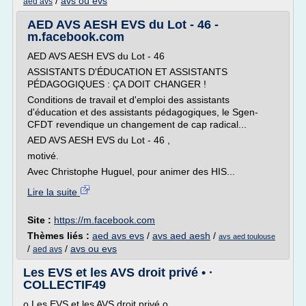
/
avs ou evs
aed avs
AED AVS AESH EVS du Lot - 46 -
m.facebook.com
AED AVS AESH EVS du Lot - 46
ASSISTANTS D'ÉDUCATION ET ASSISTANTS
PÉDAGOGIQUES : ÇA DOIT CHANGER !
Conditions de travail et d'emploi des assistants
d'éducation et des assistants pédagogiques, le Sgen-
CFDT revendique un changement de cap radical...
AED AVS AESH EVS du Lot - 46 ,
motivé.
Avec Christophe Huguel, pour animer des HIS...
Lire la suite
Site :
https://m.facebook.com
Thèmes liés :
aed avs evs
/
avs aed aesh
/
avs aed toulouse
/
/
avs ou evs
aed avs
Les EVS et les AVS droit privé • ·
COLLECTIF49
o Les EVS et les AVS droit privé o