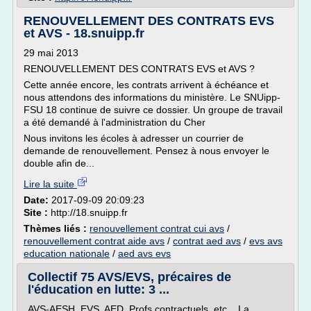
RENOUVELLEMENT DES CONTRATS EVS
et AVS - 18.snuipp.fr
29 mai 2013
RENOUVELLEMENT DES CONTRATS EVS et AVS ?
Cette année encore, les contrats arrivent à échéance et
nous attendons des informations du ministère. Le SNUipp-
FSU 18 continue de suivre ce dossier. Un groupe de travail
a été demandé à l'administration du Cher
Nous invitons les écoles à adresser un courrier de
demande de renouvellement. Pensez à nous envoyer le
double afin de...
Lire la suite
Date:
2017-09-09 20:09:23
Site :
http://18.snuipp.fr
Thèmes liés :
renouvellement contrat cui avs
/
renouvellement contrat aide avs
/
contrat aed avs
/
evs avs
education nationale
/
aed avs evs
Collectif 75 AVS/EVS, précaires de
l'éducation en lutte: 3 ...
AVS-AESH, EVS, AED, Profs contractuels, etc... La