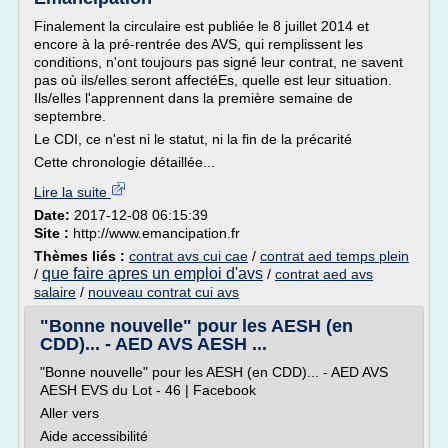
Finalement la circulaire est publiée le 8 juillet 2014 et
encore à la pré-rentrée des AVS, qui remplissent les
conditions, n'ont toujours pas signé leur contrat, ne savent
pas où ils/elles seront affectéEs, quelle est leur situation.
Ils/elles l'apprennent dans la première semaine de
septembre.
Le CDI, ce n'est ni le statut, ni la fin de la précarité
Cette chronologie détaillée...
Lire la suite
Date:
2017-12-08 06:15:39
Site :
http://www.emancipation.fr
Thèmes liés :
contrat avs cui cae
/
contrat aed temps plein
que faire apres un emploi d'avs
/
/
contrat aed avs
salaire
/
nouveau contrat cui avs
"Bonne nouvelle" pour les AESH (en
CDD)... - AED AVS AESH ...
"Bonne nouvelle" pour les AESH (en CDD)... - AED AVS
AESH EVS du Lot - 46 | Facebook
Aller vers
Aide accessibilité