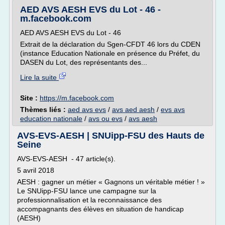
AED AVS AESH EVS du Lot - 46 -
m.facebook.com
AED AVS AESH EVS du Lot - 46
Extrait de la déclaration du Sgen-CFDT 46 lors du CDEN
(instance Education Nationale en présence du Préfet, du
DASEN du Lot, des représentants des...
Lire la suite
Site :
https://m.facebook.com
Thèmes liés :
aed avs evs
/
avs aed aesh
/
evs avs
education nationale
/
avs ou evs
/
avs aesh
AVS-EVS-AESH | SNUipp-FSU des Hauts de
Seine
AVS-EVS-AESH - 47 article(s).
5 avril 2018
AESH : gagner un métier « Gagnons un véritable métier ! »
Le SNUipp-FSU lance une campagne sur la
professionnalisation et la reconnaissance des
accompagnants des élèves en situation de handicap
(AESH)