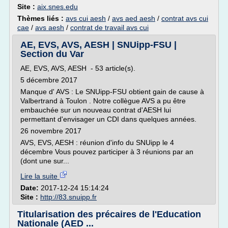
Site :
aix.snes.edu
Thèmes liés :
avs cui aesh
/
avs aed aesh
/
contrat avs cui
cae
/
avs aesh
/
contrat de travail avs cui
AE, EVS, AVS, AESH | SNUipp-FSU |
Section du Var
AE, EVS, AVS, AESH - 53 article(s).
5 décembre 2017
Manque d' AVS : Le SNUipp-FSU obtient gain de cause à
Valbertrand à Toulon . Notre collègue AVS a pu être
embauchée sur un nouveau contrat d'AESH lui
permettant d'envisager un CDI dans quelques années.
26 novembre 2017
AVS, EVS, AESH : réunion d'info du SNUipp le 4
décembre Vous pouvez participer à 3 réunions par an
(dont une sur...
Lire la suite
Date:
2017-12-24 15:14:24
Site :
http://83.snuipp.fr
Titularisation des précaires de l'Education
Nationale (AED ...