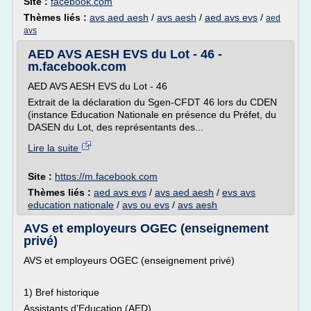
Site :
facebook.com
Thèmes liés :
avs aed aesh
/
avs aesh
/
aed avs evs
/
aed
avs
AED AVS AESH EVS du Lot - 46 -
m.facebook.com
AED AVS AESH EVS du Lot - 46
Extrait de la déclaration du Sgen-CFDT 46 lors du CDEN
(instance Education Nationale en présence du Préfet, du
DASEN du Lot, des représentants des...
Lire la suite
Site :
https://m.facebook.com
Thèmes liés :
aed avs evs
/
avs aed aesh
/
evs avs
education nationale
/
avs ou evs
/
avs aesh
AVS et employeurs OGEC (enseignement
privé)
AVS et employeurs OGEC (enseignement privé)
1) Bref historique
Assistants d'Education (AED)