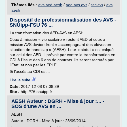
Thèmes liés :
avs aed aesh
/
aed avs evs
/
/
avs
aed avs
aesh
Dispositif de professionnalisation des AVS -
SNUipp-FSU 76 ...
La transformation des AED-AVS en AESH
Ceux à mission « vie scolaire » restent AED et ceux à
mission AVS deviendront « accompagnant des élèves en
situation de handicap » (AESH). Leur « statut » est calqué
sur celui des AED. Il prévoit par contre la transformation en
CDI à l'issue des 6 ans de contrats. Ils seront recrutés par
l'Etat, et non par les EPLE.
Si l'accès au CDI est...
Lire la suite
Date:
2017-12-08 07:08:39
Site :
http://76.snuipp.fr
AESH Auteur : DGRH - Mise à jour :... -
SOS d'une AVS en ...
AESH
Auteur : DGRH - Mise à jour : 23/09/2014