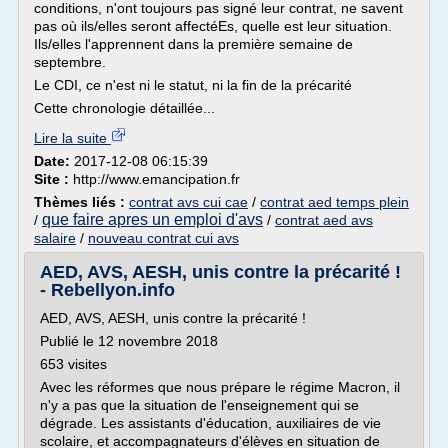
conditions, n'ont toujours pas signé leur contrat, ne savent
pas où ils/elles seront affectéEs, quelle est leur situation.
Ils/elles l'apprennent dans la première semaine de
septembre.
Le CDI, ce n'est ni le statut, ni la fin de la précarité
Cette chronologie détaillée...
Lire la suite
Date:
2017-12-08 06:15:39
Site :
http://www.emancipation.fr
Thèmes liés :
contrat avs cui cae
/
contrat aed temps plein
que faire apres un emploi d'avs
/
/
contrat aed avs
salaire
/
nouveau contrat cui avs
AED, AVS, AESH, unis contre la précarité !
- Rebellyon.info
AED, AVS, AESH, unis contre la précarité !
Publié le 12 novembre 2018
653 visites
Avec les réformes que nous prépare le régime Macron, il
n'y a pas que la situation de l'enseignement qui se
dégrade. Les assistants d'éducation, auxiliaires de vie
scolaire, et accompagnateurs d'élèves en situation de