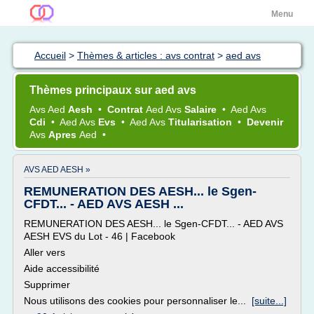
Menu
Accueil
>
Thèmes & articles : avs contrat
>
aed avs
Thèmes principaux sur aed avs
Avs Aed
Aesh
•
Contrat
Aed Avs
Salaire
•
Aed Avs
Cdi
•
Aed Avs
Evs
•
Aed Avs
Titularisation
•
Devenir
Avs
Apres
Aed
•
AVS AED AESH »
REMUNERATION DES AESH... le Sgen-
CFDT... - AED AVS AESH ...
REMUNERATION DES AESH... le Sgen-CFDT... - AED AVS
AESH EVS du Lot - 46 | Facebook
Aller vers
Aide accessibilité
Supprimer
Nous utilisons des cookies pour personnaliser le...
[suite...]