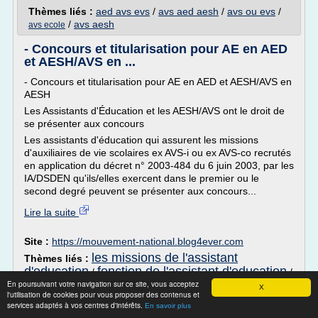
Thèmes liés :
aed avs evs
/
avs aed aesh
/
avs ou evs
/
/
avs aesh
avs ecole
- Concours et titularisation pour AE en AED
et AESH/AVS en ...
- Concours et titularisation pour AE en AED et AESH/AVS en
AESH
Les Assistants d'Éducation et les AESH/AVS ont le droit de
se présenter aux concours
Les assistants d'éducation qui assurent les missions
d'auxiliaires de vie scolaires ex AVS-i ou ex AVS-co recrutés
en application du décret n° 2003-484 du 6 juin 2003, par les
IA/DSDEN qu'ils/elles exercent dans le premier ou le
second degré peuvent se présenter aux concours...
Lire la suite
Site :
https://mouvement-national.blog4ever.com
les missions de l'assistant
Thèmes liés :
d'education
fonction de l'assistant d'education
/
/
assistant d'education fonction publique
En poursuivant votre navigation sur ce site, vous acceptez
/
X
l'utilisation de cookies pour vous proposer des contenus et
assistant d'education mission
recrutement
/
services adaptés à vos centres d'intérêts.
En savoir plus
d'assistant d'education