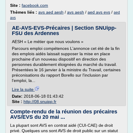
Site :
facebook.com
Thèmes liés :
avs aed aesh
/
avs aesh
/
aed avs evs
/
aed
avs
AE-AVS-EVS-Précaires | Section SNUipp-
FSU des Ardennes
AESH « Le métier que nous voulons »
Parcours emploi compétences L'annonce cet été de la fin
des emplois aidés laissait supposer la mise en place
prochaine d'un nouveau dispositif en direction des
personnes durablement éloignées du marché du travail.
Présentées le 16 janvier à la ministre du Travail, certaines
préconisations du rapport Borello sur l'inclusion par
l'emploi, la...
Lire la suite
Date:
2018-06-18 01:43:42
Site :
http://08.snuipp.fr
Compte-rendu de la réunion des précaires
AVS/EVS du 20 mai ...
La plupart sont AVS en contrat aidé (CUI-CAE) de droit
privé. Quelques uns sont AVS de droit public sur un statut