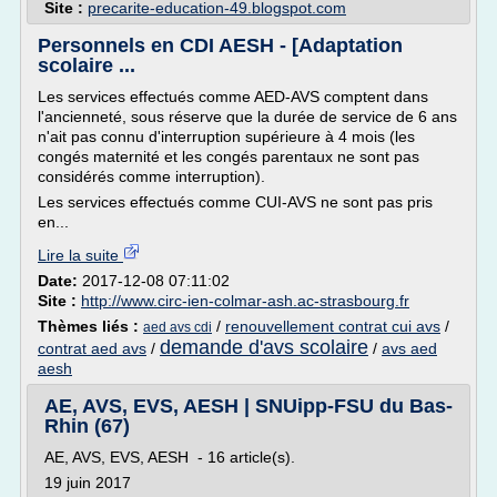
Site :
precarite-education-49.blogspot.com
Personnels en CDI AESH - [Adaptation
scolaire ...
Les services effectués comme AED-AVS comptent dans
l'ancienneté, sous réserve que la durée de service de 6 ans
n'ait pas connu d'interruption supérieure à 4 mois (les
congés maternité et les congés parentaux ne sont pas
considérés comme interruption).
Les services effectués comme CUI-AVS ne sont pas pris
en...
Lire la suite
Date:
2017-12-08 07:11:02
Site :
http://www.circ-ien-colmar-ash.ac-strasbourg.fr
Thèmes liés :
/
renouvellement contrat cui avs
/
aed avs cdi
demande d'avs scolaire
contrat aed avs
/
/
avs aed
aesh
AE, AVS, EVS, AESH | SNUipp-FSU du Bas-
Rhin (67)
AE, AVS, EVS, AESH - 16 article(s).
19 juin 2017