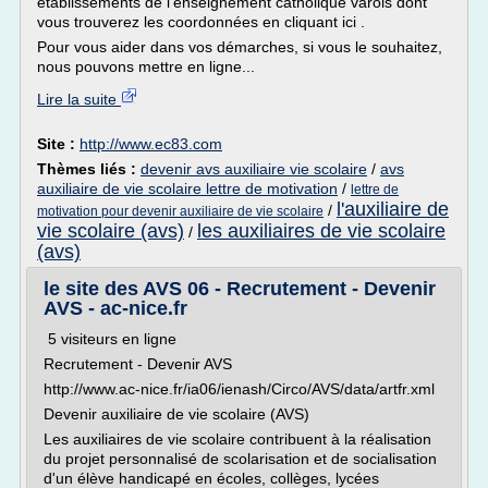
établissements de l'enseignement catholique varois dont
vous trouverez les coordonnées en cliquant ici .
Pour vous aider dans vos démarches, si vous le souhaitez,
nous pouvons mettre en ligne...
Lire la suite
Site :
http://www.ec83.com
Thèmes liés :
devenir avs auxiliaire vie scolaire
/
avs
auxiliaire de vie scolaire lettre de motivation
/
lettre de
l'auxiliaire de
/
motivation pour devenir auxiliaire de vie scolaire
vie scolaire (avs)
les auxiliaires de vie scolaire
/
(avs)
le site des AVS 06 - Recrutement - Devenir
AVS - ac-nice.fr
5 visiteurs en ligne
Recrutement - Devenir AVS
http://www.ac-nice.fr/ia06/ienash/Circo/AVS/data/artfr.xml
Devenir auxiliaire de vie scolaire (AVS)
Les auxiliaires de vie scolaire contribuent à la réalisation
du projet personnalisé de scolarisation et de socialisation
d'un élève handicapé en écoles, collèges, lycées