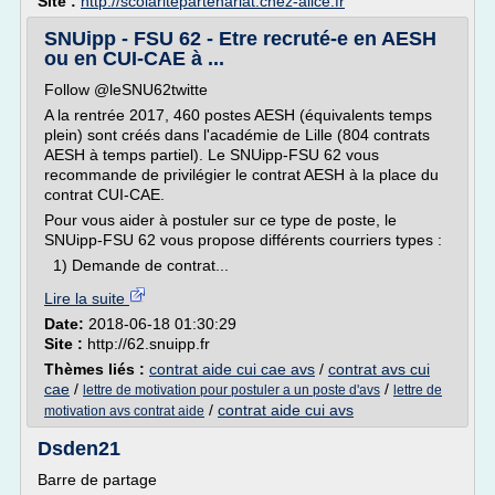
Site :
http://scolaritepartenariat.chez-alice.fr
SNUipp - FSU 62 - Etre recruté-e en AESH
ou en CUI-CAE à ...
Follow @leSNU62twitte
A la rentrée 2017, 460 postes AESH (équivalents temps
plein) sont créés dans l'académie de Lille (804 contrats
AESH à temps partiel). Le SNUipp-FSU 62 vous
recommande de privilégier le contrat AESH à la place du
contrat CUI-CAE.
Pour vous aider à postuler sur ce type de poste, le
SNUipp-FSU 62 vous propose différents courriers types :
1) Demande de contrat...
Lire la suite
Date:
2018-06-18 01:30:29
Site :
http://62.snuipp.fr
Thèmes liés :
contrat aide cui cae avs
/
contrat avs cui
cae
/
/
lettre de motivation pour postuler a un poste d'avs
lettre de
/
contrat aide cui avs
motivation avs contrat aide
Dsden21
Barre de partage