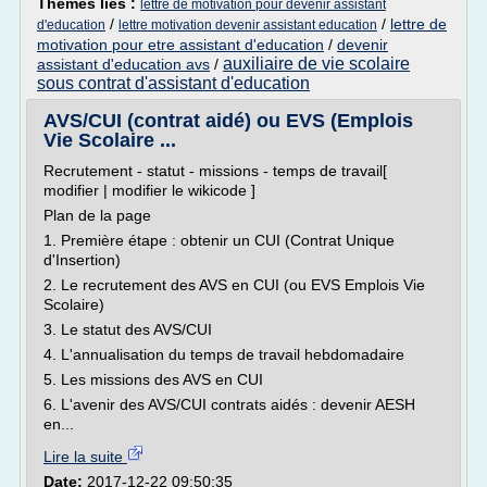
Thèmes liés :
lettre de motivation pour devenir assistant
/
/
lettre de
d'education
lettre motivation devenir assistant education
motivation pour etre assistant d'education
/
devenir
auxiliaire de vie scolaire
assistant d'education avs
/
sous contrat d'assistant d'education
AVS/CUI (contrat aidé) ou EVS (Emplois
Vie Scolaire ...
Recrutement - statut - missions - temps de travail[
modifier | modifier le wikicode ]
Plan de la page
1. Première étape : obtenir un CUI (Contrat Unique
d'Insertion)
2. Le recrutement des AVS en CUI (ou EVS Emplois Vie
Scolaire)
3. Le statut des AVS/CUI
4. L'annualisation du temps de travail hebdomadaire
5. Les missions des AVS en CUI
6. L'avenir des AVS/CUI contrats aidés : devenir AESH
en...
Lire la suite
Date:
2017-12-22 09:50:35