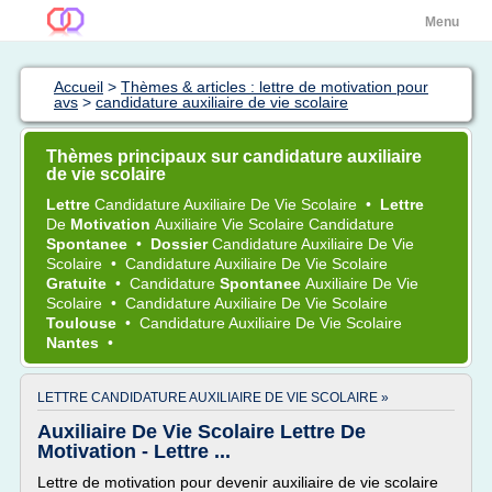
Menu
Accueil
>
Thèmes & articles : lettre de motivation pour
avs
>
candidature auxiliaire de vie scolaire
Thèmes principaux sur candidature auxiliaire
de vie scolaire
Lettre
Candidature Auxiliaire
De
Vie Scolaire
•
Lettre
De
Motivation
Auxiliaire Vie Scolaire Candidature
Spontanee
•
Dossier
Candidature Auxiliaire
De
Vie
Scolaire
•
Candidature Auxiliaire
De
Vie Scolaire
Gratuite
•
Candidature
Spontanee
Auxiliaire
De
Vie
Scolaire
•
Candidature Auxiliaire
De
Vie Scolaire
Toulouse
•
Candidature Auxiliaire
De
Vie Scolaire
Nantes
•
LETTRE CANDIDATURE AUXILIAIRE DE VIE SCOLAIRE »
Auxiliaire De Vie Scolaire Lettre De
Motivation - Lettre ...
Lettre de motivation pour devenir auxiliaire de vie scolaire