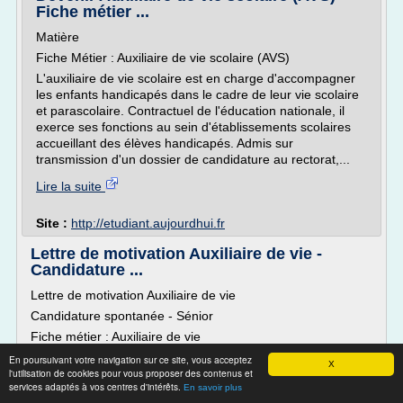
Fiche métier ...
Matière
Fiche Métier : Auxiliaire de vie scolaire (AVS)
L'auxiliaire de vie scolaire est en charge d'accompagner
les enfants handicapés dans le cadre de leur vie scolaire
et parascolaire. Contractuel de l'éducation nationale, il
exerce ses fonctions au sein d'établissements scolaires
accueillant des élèves handicapés. Admis sur
transmission d'un dossier de candidature au rectorat,...
Lire la suite
Site :
http://etudiant.aujourdhui.fr
Lettre de motivation Auxiliaire de vie -
Candidature ...
Lettre de motivation Auxiliaire de vie
Candidature spontanée - Sénior
Fiche métier : Auxiliaire de vie
Le métier d'auxiliaire de vie consiste à accompagner des
En poursuivant votre navigation sur ce site, vous acceptez
X
l'utilisation de cookies pour vous proposer des contenus et
personnes à mobilités réduites ou souffrantes de différents
services adaptés à vos centres d'intérêts.
types d'handicaps, mais aussi des personnes âgées, des
En savoir plus