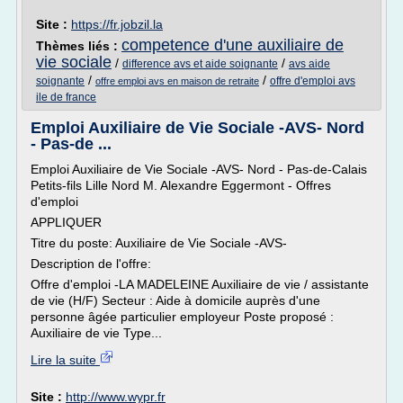
Site :
https://fr.jobzil.la
competence d'une auxiliaire de
Thèmes liés :
vie sociale
/
/
difference avs et aide soignante
avs aide
/
/
soignante
offre d'emploi avs
offre emploi avs en maison de retraite
ile de france
Emploi Auxiliaire de Vie Sociale -AVS- Nord
- Pas-de ...
Emploi Auxiliaire de Vie Sociale -AVS- Nord - Pas-de-Calais
Petits-fils Lille Nord M. Alexandre Eggermont - Offres
d'emploi
APPLIQUER
Titre du poste: Auxiliaire de Vie Sociale -AVS-
Description de l'offre:
Offre d'emploi -LA MADELEINE Auxiliaire de vie / assistante
de vie (H/F) Secteur : Aide à domicile auprès d'une
personne âgée particulier employeur Poste proposé :
Auxiliaire de vie Type...
Lire la suite
Site :
http://www.wypr.fr