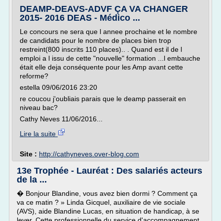
DEAMP-DEAVS-ADVF ÇA VA CHANGER
2015- 2016 DEAS - Médico ...
Le concours ne sera que l annee prochaine et le nombre
de candidats pour le nombre de places bien trop
restreint(800 inscrits 110 places).. . Quand est il de l
emploi a l issu de cette "nouvelle" formation ...l embauche
était elle deja conséquente pour les Amp avant cette
reforme?
estella 09/06/2016 23:20
re coucou j'oubliais parais que le deamp passerait en
niveau bac?
Cathy Neves 11/06/2016...
Lire la suite
Site :
http://cathyneves.over-blog.com
13e Trophée - Lauréat : Des salariés acteurs
de la ...
� Bonjour Blandine, vous avez bien dormi ? Comment ça
va ce matin ? » Linda Gicquel, auxiliaire de vie sociale
(AVS), aide Blandine Lucas, en situation de handicap, à se
lever. Cette professionnelle du service d'accompagnement